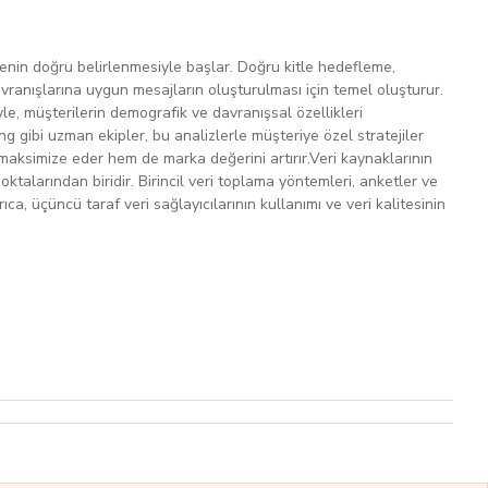
itlenin doğru belirlenmesiyle başlar. Doğru kitle hedefleme,
avranışlarına uygun mesajların oluşturulması için temel oluşturur.
yle, müşterilerin demografik ve davranışsal özellikleri
 gibi uzman ekipler, bu analizlerle müşteriye özel stratejiler
 maksimize eder hem de marka değerini artırır.Veri kaynaklarının
noktalarından biridir. Birincil veri toplama yöntemleri, anketler ve
ca, üçüncü taraf veri sağlayıcılarının kullanımı ve veri kalitesinin