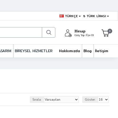
TÜRKÇE
₺
TÜRK LIRASI
Hesap
0
Giriş Yap /Üye Ol
ASARIM
BİREYSEL HİZMETLER
Hakkımızda
Blog
İletişim
Sırala:
Göster: