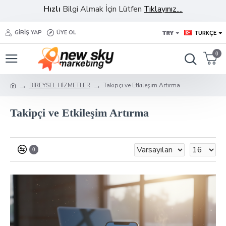
Hızlı
Bilgi Almak İçin Lütfen
Tıklayınız....
TRY
TÜRKÇE
GIRIŞ YAP
ÜYE OL
0
BİREYSEL HİZMETLER
Takipçi ve Etkileşim Artırma
Takipçi ve Etkileşim Artırma
0