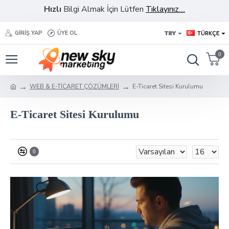
Hızlı
Bilgi Almak İçin Lütfen
Tıklayınız....
TRY
TÜRKÇE
GIRIŞ YAP
ÜYE OL
0
WEB & E-TİCARET ÇÖZÜMLERİ
E-Ticaret Sitesi Kurulumu
E-Ticaret Sitesi Kurulumu
0