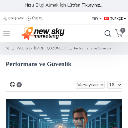
Hızlı
Bilgi Almak İçin Lütfen
Tıklayınız....
TRY
TÜRKÇE
GIRIŞ YAP
ÜYE OL
0
WEB & E-TİCARET ÇÖZÜMLERİ
Performans ve Güvenlik
Performans ve Güvenlik
0